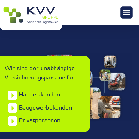
KONTAKT
Wir sind der unabhängige
Versicherungspartner für
Handelskunden
Baugewerbekunden
Privatpersonen